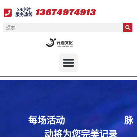
1
3
7
4
9
1
3
6
24小时
9
7
4
4
7
6
9
服务热线
每场活动
脉
动将为您完美记录