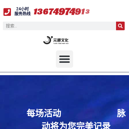
1
3
6
7
4
9
7
4
9
1
3
24小时
服务热线
每场活动
脉
动将为您完美记录