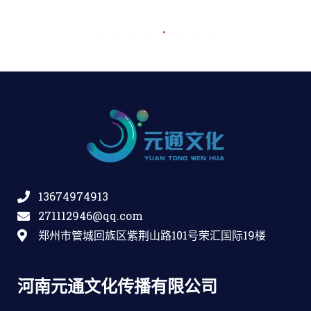
13674974913
271112946@qq.com
郑州市管城回族区紫荆山路101号荣汇国际19楼
河南元通文化传播有限公司