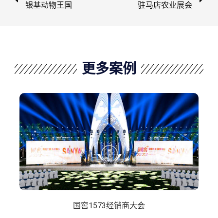
银基动物王国
驻马店农业展会
更多案例
国窖1573经销商大会
吉利创业