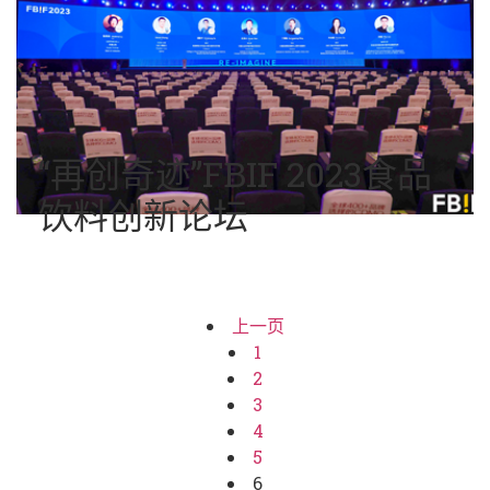
“再创奇迹”FBIF 2023食品
饮料创新论坛
上一页
1
2
3
4
5
6