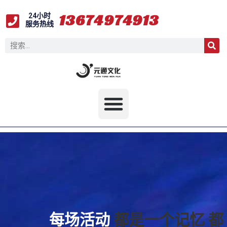
6
3
7
1
4
9
1
3
24小时
9
4
7
7
4
9
4
服务热线
每场活动
都是一个记忆
都