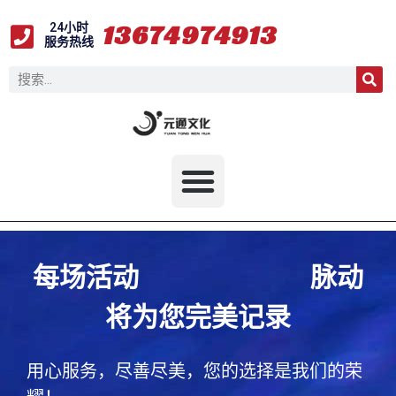
3
6
7
1
4
9
1
3
24小时
9
4
7
7
4
9
4
服务热线
每场活动
脉动
将为您完美记录
用心服务，尽善尽美，您的选择是我们的荣