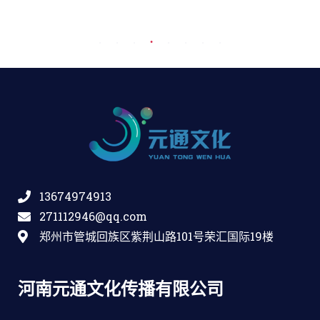
13674974913
271112946@qq.com
郑州市管城回族区紫荆山路101号荣汇国际19楼
河南元通文化传播有限公司